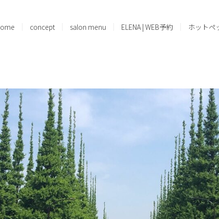
home
concept
salon menu
ELENA | WEB予約
ホットペ