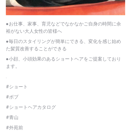
●お仕事、家事、育児などでなかなかご自身の時間に余
裕がない大人女性の皆様へ
●毎日のスタイリングが簡単にできる、変化を感じ始め
た髪質改善することができる
●小顔、小頭効果のあるショートヘアをご提案しており
ます。
.
#ショート
#ボブ
#ショートヘアカタログ
#青山
#外苑前