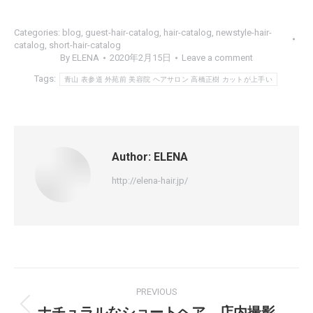
Categories:
blog
,
guest-hair-catalog
,
hair-catalog
,
newstyle-hair-
catalog
,
short-hair-catalog
By
ELENA
2020年2月15日
Leave a comment
Tags:
青山 表参道 外苑前 美容院 ヘアサロン 高橋正樹 カットが上手い
Author:
ELENA
http://elena-hair.jp/
PREVIOUS
ナチュラルなショートヘア 店内撮影