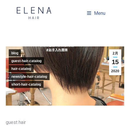
Menu
blog
2月
15
guest-hair-catalog
hair-catalog
2020
newstyle-hair-catalog
short-hair-catalog
guest hair