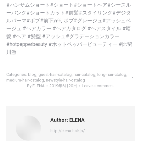
#ハンサムショート#ショート#ショートヘア#シースル
ーバング#ショートカット#前髪#スタイリング#デジタ
ルパーマ#ボブ#前下がりボブ#グレージュ#アッシュベ
ージュ #ヘアカラー #ヘアカタログ #ヘアスタイル #暗
髪 #ヘア #髪型 #アッシュ#グラデーションカラー
#hotpepperbeauty #ホットペッパービューティー #比留
川游
Categories:
blog
,
guest-hair-catalog
,
hair-catalog
,
long-hair-ctalog
,
medium-hair-catalog
,
newstyle-hair-catalog
By
ELENA
2019年6月20日
Leave a comment
Author:
ELENA
http://elena-hair.jp/