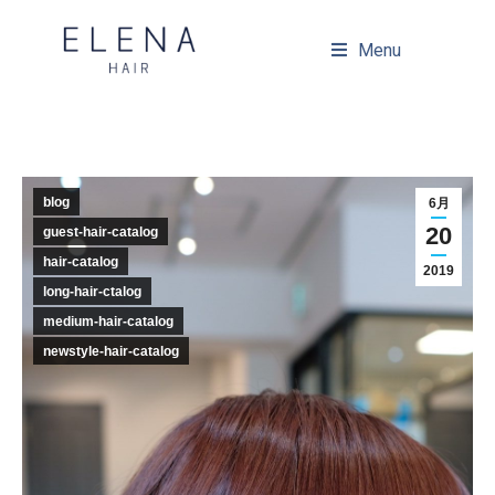
Menu
blog
6月
20
guest-hair-catalog
hair-catalog
2019
long-hair-ctalog
medium-hair-catalog
newstyle-hair-catalog