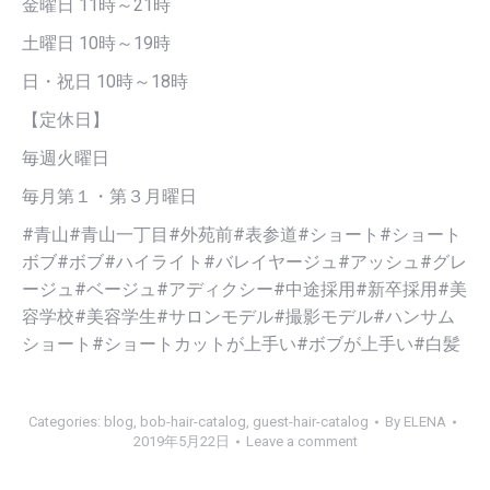
金曜日 11時～21時
土曜日 10時～19時
日・祝日 10時～18時
【定休日】
毎週火曜日
毎月第１・第３月曜日
#青山#青山一丁目#外苑前#表参道#ショート#ショート
ボブ#ボブ#ハイライト#バレイヤージュ#アッシュ#グレ
ージュ#ベージュ#アディクシー#中途採用#新卒採用#美
容学校#美容学生#サロンモデル#撮影モデル#ハンサム
ショート#ショートカットが上手い#ボブが上手い#白髪
Categories:
blog
,
bob-hair-catalog
,
guest-hair-catalog
By
ELENA
2019年5月22日
Leave a comment