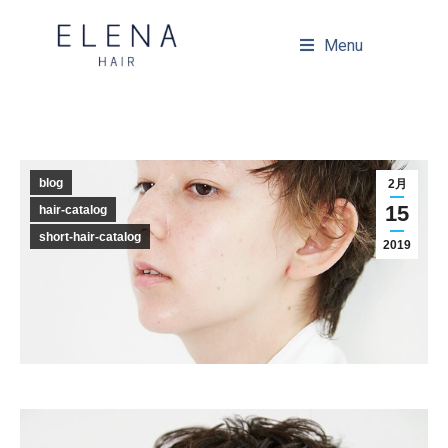
Menu
blog
2月
15
hair-catalog
short-hair-catalog
2019