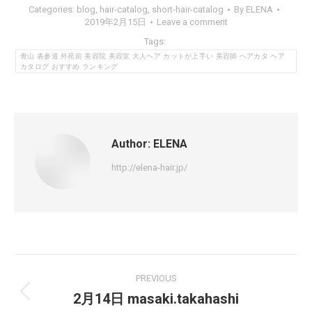
Categories:
blog
,
hair-catalog
,
short-hair-catalog
By
ELENA
2019年2月15日
Leave a comment
Tags:
青山 表参道 外苑前 美容院 美容室 大人ヘア カットが上手い 美容師 ヘアカタ ヘア
カタログ おすすめ ランキング
Author:
ELENA
http://elena-hair.jp/
PREVIOUS
2月14日 masaki.takahashi