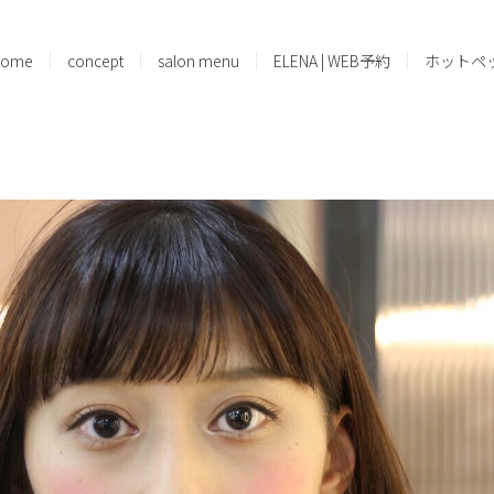
home
concept
salon menu
ELENA | WEB予約
ホットペ