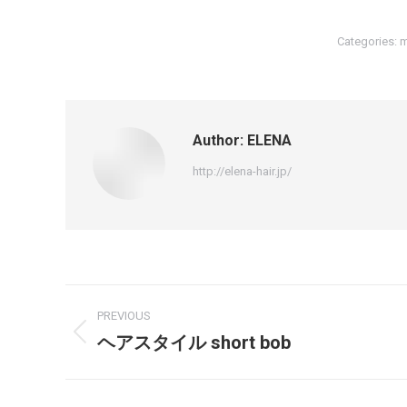
Categories:
m
Author:
ELENA
http://elena-hair.jp/
PREVIOUS
ヘアスタイル short bob