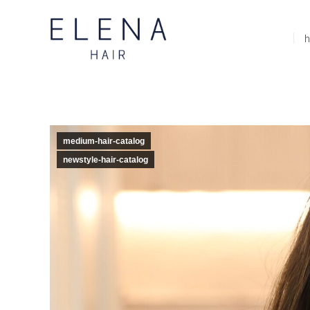
medium-hair-catalog
newstyle-hair-catalog