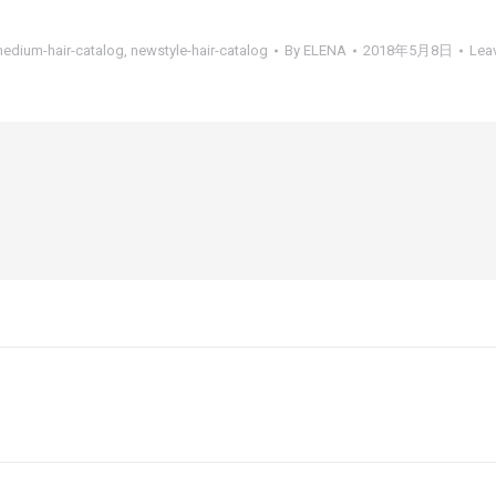
edium-hair-catalog
,
newstyle-hair-catalog
By
ELENA
2018年5月8日
Lea