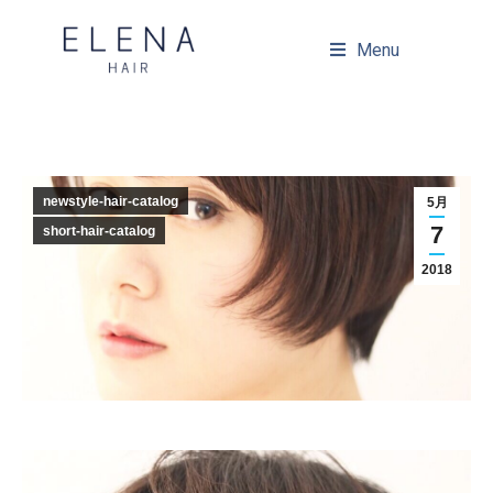
Menu
newstyle-hair-catalog
5月
7
short-hair-catalog
2018